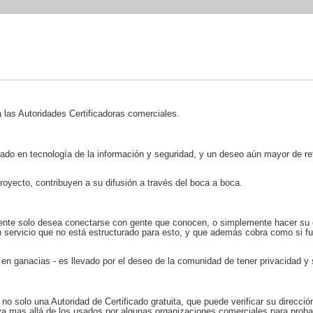
 a las Autoridades Certificadoras comerciales.
ado en tecnología de la información y seguridad, y un deseo aún mayor de re
royecto, contribuyen a su difusión a través del boca a boca.
gente solo desea conectarse con gente que conocen, o simplemente hacer su
n servicio que no está estructurado para esto, y que además cobra como si f
en ganacias - es llevado por el deseo de la comunidad de tener privacidad y
olo una Autoridad de Certificado gratuita, que puede verificar su direcció
a mas allá de los usados por algunas organizaciones comerciales para probar