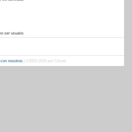
o ser usuario.
 con nosotros
| ©2002-2026 por CAcert