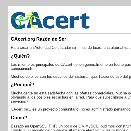
CAcert.org Razón de Ser
Para crear un Autoridad Certificador sin fines de lucro, una alternativa
¿Quién?
Los miembros principales de CAcert tienen generalmente un fuerte pas
conocimiento.
Muchos de ellos son los usuarios del sistema, que, haciendo uso del p
¿Por qué?
Mucha gente no está satisfecha con las ofertas comerciales. Mucha 
obviando a los posibles escuchas en la red. Para que subscribirse a u
servicios?
CAcert Inc., es un proyecto comunitario, no es administrado pensando 
Como?
Basado en OpenSSL, PHP, un poco de C y MySQL, pudimos construir no s
construir un modelo de confianza altamente efectivo. Nuestro modelo v