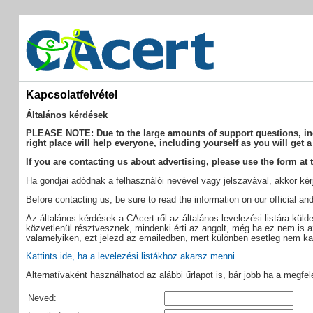
Kapcsolatfelvétel
Általános kérdések
PLEASE NOTE: Due to the large amounts of support questions, incor
right place will help everyone, including yourself as you will get a
If you are contacting us about advertising, please use the form at t
Ha gondjai adódnak a felhasználói nevével vagy jelszavával, akkor ké
Before contacting us, be sure to read the information on our official 
Az általános kérdések a CAcert-ről az általános levelezési listára kül
közvetlenül résztvesznek, mindenki érti az angolt, még ha ez nem is az
valamelyiken, ezt jelezd az emailedben, mert különben esetleg nem ka
Kattints ide, ha a levelezési listákhoz akarsz menni
Alternatívaként használhatod az alábbi űrlapot is, bár jobb ha a megfelel
Neved: