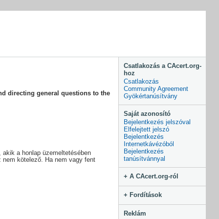
Csatlakozás a CAcert.org-
hoz
Csatlakozás
Community Agreement
d directing general questions to the
Gyökértanúsítvány
Saját azonosító
Bejelentkezés jelszóval
Elfelejtett jelszó
Bejelentkezés
Internetkávézóból
Bejelentkezés
s, akik a honlap üzemeltetésében
tanúsítvánnyal
 ez nem kötelező. Ha nem vagy fent
+ A CAcert.org-ról
+ Fordítások
Reklám