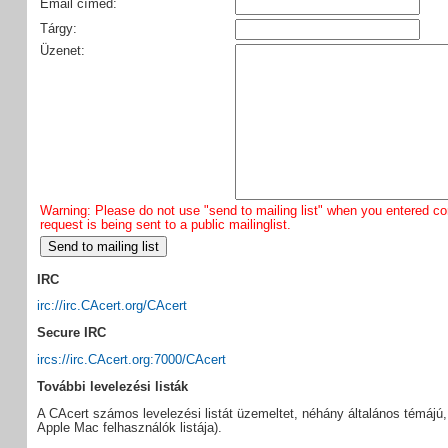
Email címed:
Tárgy:
Üzenet:
Warning: Please do not use "send to mailing list" when you entered con
request is being sent to a public mailinglist.
IRC
irc://irc.CAcert.org/CAcert
Secure IRC
ircs://irc.CAcert.org:7000/CAcert
További levelezési listák
A CAcert számos levelezési listát üzemeltet, néhány általános témájú, m
Apple Mac felhasználók listája).