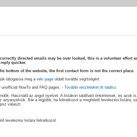
rectly directed emails may be over looked, this is a volunteer effort an
 reply quicker.
he bottom of the website, the first contact form is not the correct place.
rjük látogassa meg a
wiki page
oldalt további segítségért.
and unofficial HowTo and FAQ pages. -
További részleteket itt találsz.
dendők. Használd az angol nyelvet. A listákon található önkéntesek, és azok i
 anyanyelvük. Bár a legjobb, ha feliratkozol a megfelelő levelezési listára,
psz választ.
ő levelezési listára feliratkozol.