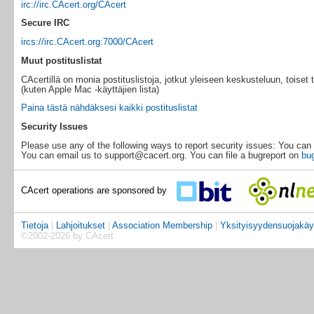
irc://irc.CAcert.org/CAcert
Secure IRC
ircs://irc.CAcert.org:7000/CAcert
Muut postituslistat
CAcertillä on monia postituslistoja, jotkut yleiseen keskusteluun, toiset 
(kuten Apple Mac -käyttäjien lista)
Paina tästä nähdäksesi kaikki postituslistat
Security Issues
Please use any of the following ways to report security issues: You can 
You can email us to support@cacert.org. You can file a bugreport on
bug
CAcert operations are sponsored by
Tietoja
|
Lahjoitukset
|
Association Membership
|
Yksityisyydensuojakäy
©2002-2026 by CAcert