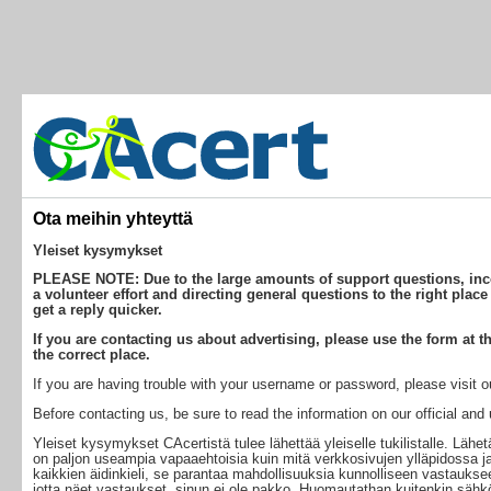
Ota meihin yhteyttä
Yleiset kysymykset
PLEASE NOTE: Due to the large amounts of support questions, incor
a volunteer effort and directing general questions to the right place
get a reply quicker.
If you are contacting us about advertising, please use the form at th
the correct place.
If you are having trouble with your username or password, please visit 
Before contacting us, be sure to read the information on our official an
Yleiset kysymykset CAcertistä tulee lähettää yleiselle tukilistalle. Lä
on paljon useampia vapaaehtoisia kuin mitä verkkosivujen ylläpidossa ja 
kaikkien äidinkieli, se parantaa mahdollisuuksia kunnolliseen vastaukseen.
jotta näet vastaukset, sinun ei ole pakko. Huomautathan kuitenkin sähköp