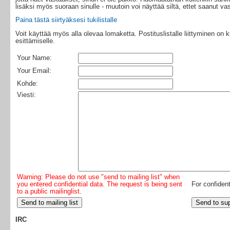
lisäksi myös suoraan sinulle - muutoin voi näyttää siltä, ettet saanut 
Paina tästä siirtyäksesi tukilistalle
Voit käyttää myös alla olevaa lomaketta. Postituslistalle liittyminen on
esittämiselle.
Your Name:
Your Email:
Kohde:
Viesti:
Warning: Please do not use "send to mailing list" when
you entered confidential data. The request is being sent
For confident
to a public mailinglist.
IRC