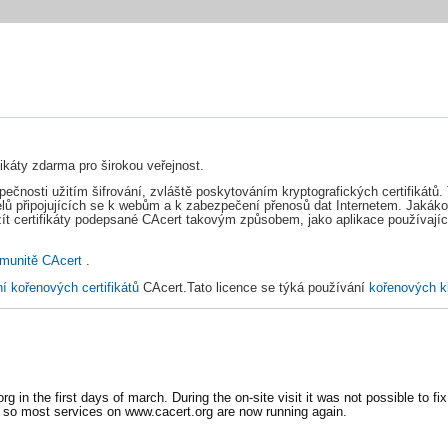
fikáty zdarma pro širokou veřejnost.
osti užitím šifrování, zvláště poskytováním kryptografických certifikátů. Ty
elů připojujících se k webům a k zabezpečení přenosů dat Internetem. Jakákol
 certifikáty podepsané CAcert takovým způsobem, jako aplikace používající c
komunitě CAcert
.
ní kořenových certifikátů
CAcert.Tato licence se týká používání
kořenových k
in the first days of march. During the on-site visit it was not possible to fix 
 so most services on www.cacert.org are now running again.