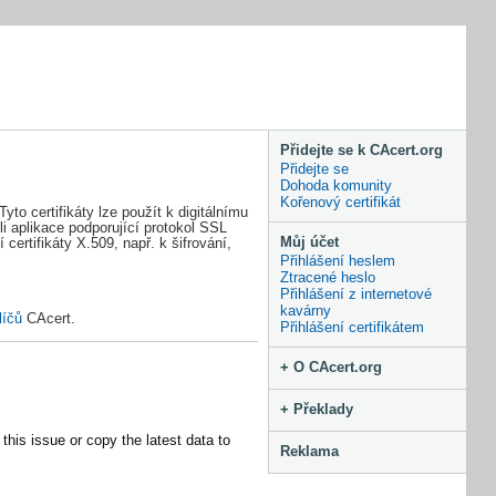
Přidejte se k CAcert.org
Přidejte se
Dohoda komunity
Kořenový certifikát
to certifikáty lze použít k digitálnímu
i aplikace podporující protokol SSL
Můj účet
ertifikáty X.509, např. k šifrování,
Přihlášení heslem
Ztracené heslo
Přihlášení z internetové
kavárny
líčů
CAcert.
Přihlášení certifikátem
+ O CAcert.org
+ Překlady
this issue or copy the latest data to
Reklama