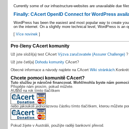
Currently some of our infrastructure-websites are unavailable due fil
Finally: CAcert OpenID Connect for WordPress avail
WordPress has been the easiest and most popular way to create your 
on the internet. On a slightly more technical level, WordPress is 
[
Více novinek
]
Pro členy CAcert komunity
Už jste složil(a) test CAcert
Výzva zaručovatele (Assurer Challenge)
?
Už jste četl(a)
Dohodu komunity
CAcert?
Obecné informace a návody najdete na CAcert
Wiki stránkách
.Konkrét
Chcete pomoci komunitě CAcert?
Tuto službu je náročné financovat. Mohl/mohla byste nám pomoc
Přispějte nám prosím, pokud můžete.
AU$50 na rok tímto tlačítkem
nebo jakoukoli jednorázovou částku tímto tlačítkem, kterou můžete p
Pokud žijete v Austrálii, použijte raději bankovní převod.