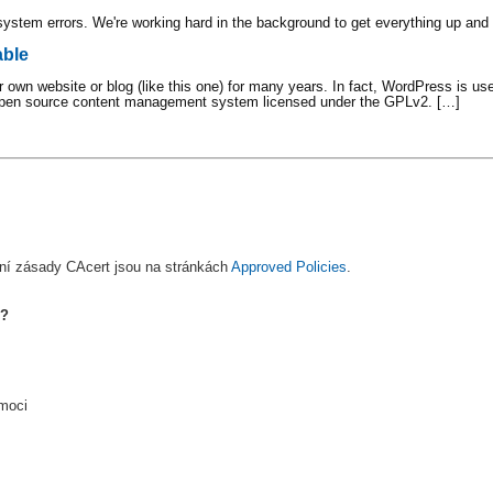
esystem errors. We're working hard in the background to get everything up and
able
own website or blog (like this one) for many years. In fact, WordPress is us
an open source content management system licensed under the GPLv2. […]
ní zásady CAcert jsou na stránkách
Approved Policies
.
i?
omoci