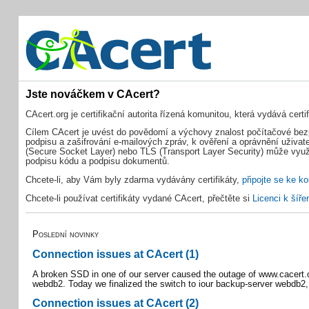
Jste nováčkem v CAcert?
CAcert.org je certifikační autorita řízená komunitou, která vydává certi
Cílem CAcert je uvést do povědomí a výchovy znalost počítačové bezpečn
podpisu a zašifrování e-mailových zpráv, k ověření a oprávnění uživat
(Secure Socket Layer) nebo TLS (Transport Layer Security) může využít
podpisu kódu a podpisu dokumentů.
Chcete-li, aby Vám byly zdarma vydávány certifikáty,
připojte se ke 
Chcete-li používat certifikáty vydané CAcert, přečtěte si
Licenci k šíře
Poslední novinky
Connection issues at CAcert (1)
A broken SSD in one of our server caused the outage of www.cacert.org 
webdb2. Today we finalized the switch to iour backup-server webdb2,
Connection issues at CAcert (2)